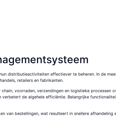
anagement­systeem
 distributie­activi­teiten effec­tiever te beheren. In de me
handels, retailers en fabrikanten.
hain, voor­raden, verzendingen en logistieke processen ove
erbetert de algehele effici­ëntie. Belangrijke functiona­lite
 van bestel­lingen, wat resul­teert in snellere af­handeling 