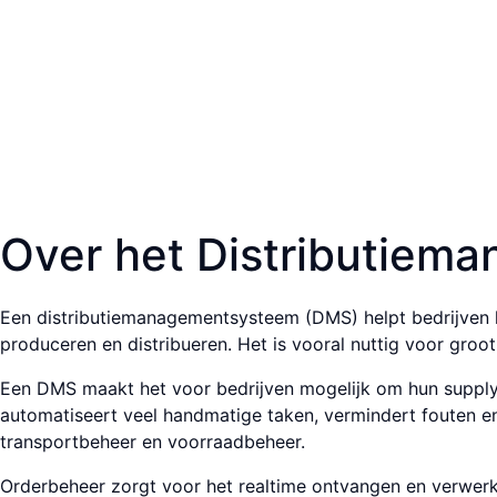
Over het Distributie­m
Een distributie­management­systeem (DMS) helpt bedrijven hun
produceren en distri­bueren. Het is vooral nuttig voor groot­
Een DMS maakt het voor bedrijven mogelijk om hun supply c
automa­tiseert veel hand­matige taken, vermindert fouten en v
transport­beheer en voorraad­beheer.
Order­beheer zorgt voor het real­time ontvangen en verwerken