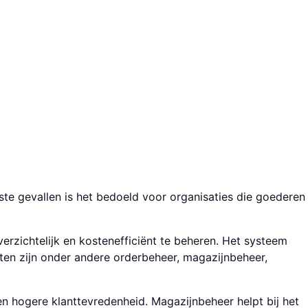
este gevallen is het bedoeld voor organi­saties die goederen
rzichtelijk en kosten­efficiënt te beheren. Het systeem
iten zijn onder andere order­beheer, magazijn­beheer,
en hogere klant­tevredenheid. Magazijn­beheer helpt bij het