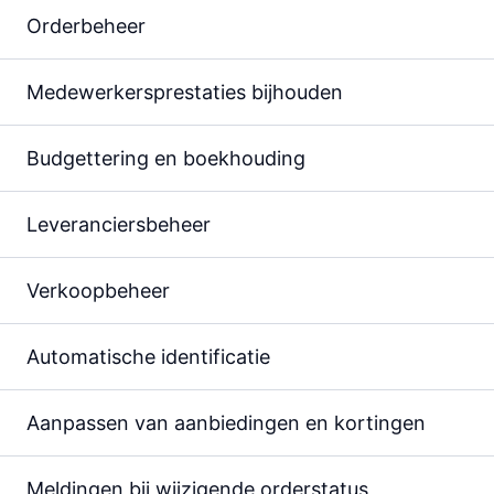
Order­beheer
Medewerkers­presta­ties bij­houden
Budget­tering en boek­houding
Leveranciers­beheer
Verkoop­beheer
Automa­tische identifi­catie
Aan­passen van aan­biedingen en kortingen
Meldingen bij wijzi­gende order­status