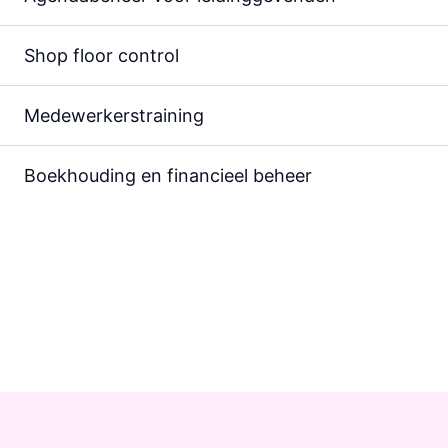
Shop floor control
Medewerkers­training
Boek­houding en financieel beheer