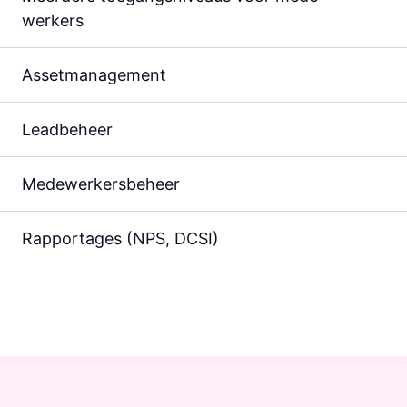
werkers
Asset­management
Lead­beheer
Medewerkers­beheer
Rapportages (NPS, DCSI)