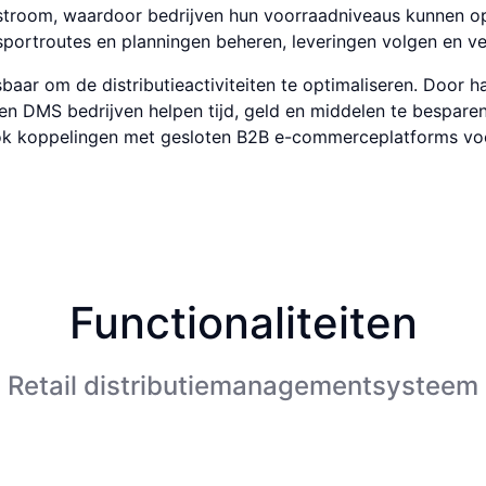
troom, waardoor bedrijven hun voorraad­niveaus kunnen opti
ort­routes en planningen beheren, leveringen volgen en ve
ar om de distributie­activiteiten te optima­liseren. Door h
en DMS bedrijven helpen tijd, geld en middelen te besparen e
koppe­lingen met gesloten B2B e-commerce­plat­forms voor 
Functio­na­li­teiten
Retail distributie­management­systeem