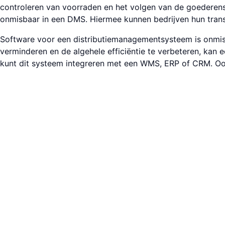
controleren van voorraden en het volgen van de goederen­s
onmisbaar in een DMS. Hiermee kunnen bedrijven hun transp
Software voor een distributie­management­systeem is onmisba
verminderen en de algehele effici­ëntie te verbeteren, kan e
kunt dit systeem integreren met een WMS, ERP of CRM. Ook 