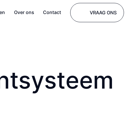
den
Over ons
Contact
VRAAG ONS
nt­systeem