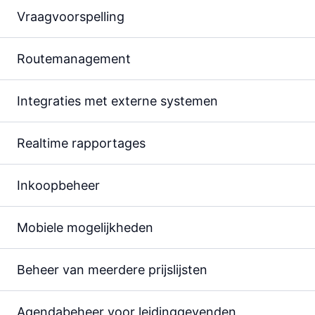
Vraag­­voor­­spelling
Route­management
Integra­ties met externe systemen
Real­time rappor­tages
Inkoop­beheer
Mobiele mogelijk­heden
Beheer van meer­dere prijs­lijsten
Agenda­beheer voor leiding­gevenden