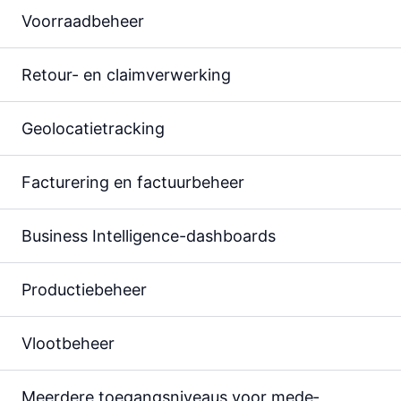
Voorraad­beheer
Retour- en claim­verwerking
Geolocatie­tracking
Facturering en factuur­beheer
Business Intelligence-dashboards
Productie­beheer
Vloot­beheer
Meerdere toegangs­­niveaus voor mede­