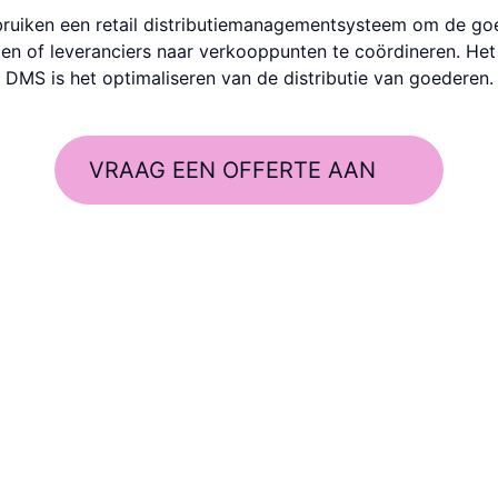
bruiken een retail distributie­management­systeem om de go
en of leveran­ciers naar verkoop­punten te coördineren. He
DMS is het optima­liseren van de distri­butie van goederen.
VRAAG EEN OFFERTE AAN