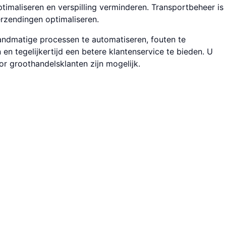
ma­liseren en verspilling verminderen. Transport­beheer is
rzendingen optima­liseren.
and­matige processen te automa­tiseren, fouten te
n tegelijker­tijd een betere klanten­service te bieden. U
groot­handels­klanten zijn mogelijk.