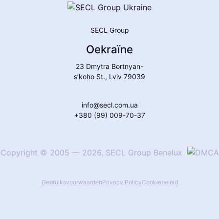
SECL Group
Oekraïne
23 Dmytra Bortnyan-
s’koho St., Lviv 79039
info@secl.com.ua
+380 (99) 009-70-37
Copyright
©
2005
—
2026
,
SECL Group Benelux
Gebruiksvoorwaarden
Privacy Policy
Cookiebeleid