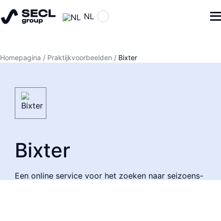
NL
Homepagina
/
Praktijkvoorbeelden
/
Bixter
Bixter
Een online service voor het zoeken naar seizoens-
en eenmalige banen op de Deense markt.
Development
QA