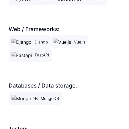
Web / Frameworks:
Django
Vue.js
FastAPI
Databases / Data storage:
MongoDB
Testen: